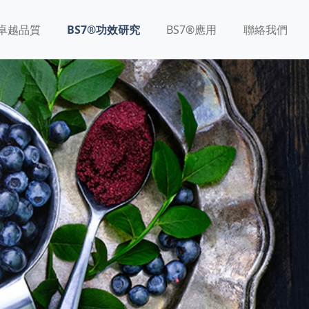
®卓越品質
BS7®功效研究
BS7®應用
聯絡我們