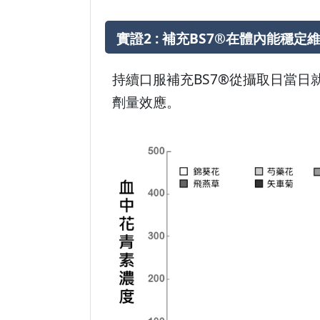
實證2 : 補充BS7®在體內能穩
持續口服補充BS7®從攝取日當日
劑量效應。