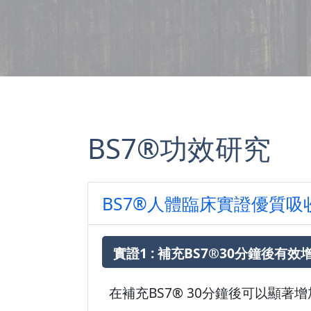
BS7®功效研究
BS7®人體臨床實證優質吸
實證1 : 補充BS7®30分鐘後有
在補充BS7® 30分鐘後可以顯